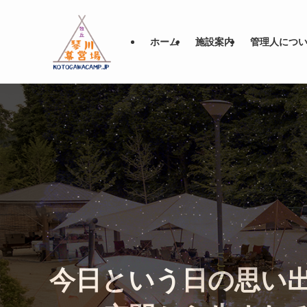
ホーム
施設案内
管理人につ
川のせせらぎと共に
今日という日の思い
ソロキャンおすすめ