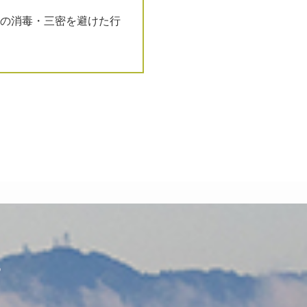
の消毒・三密を避けた行
？